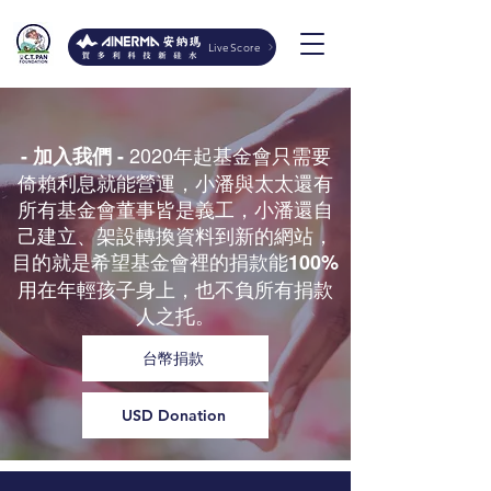
LiveScore
2020年起基金會只需要
- 加入我們 -
倚賴利息就能營運，小潘與太太還有
所有基金會董事皆是義工，小潘還自
己建立、架設轉換資料到新的網站，
目的就是希望基金會裡的捐款能
100%
用在年輕孩子身上，也不負所有捐款
人之托。
台幣捐款
USD Donation