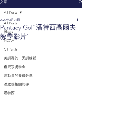
文章
All Posts
2020年3月21日
All Posts
Pantacy Golf 潘特西高爾夫
Blogs
教學影片1
NCAA
CTPanJr
美訓賽的一天訓練營
盧宏宗獎學金
運動員的養成分享
潘政琮相關報導
潘特西