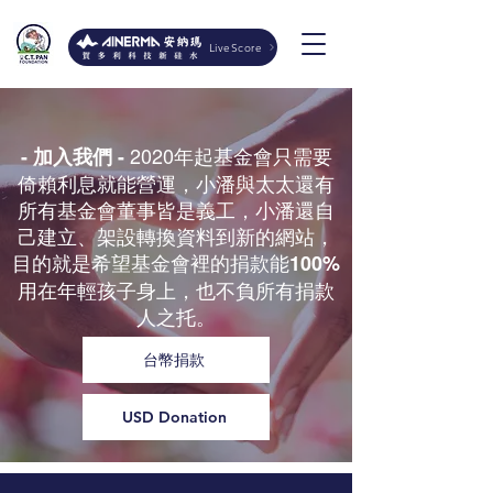
LiveScore
2020年起基金會只需要
- 加入我們 -
倚賴利息就能營運，小潘與太太還有
所有基金會董事皆是義工，小潘還自
己建立、架設轉換資料到新的網站，
目的就是希望基金會裡的捐款能
100%
用在年輕孩子身上，也不負所有捐款
人之托。
台幣捐款
USD Donation