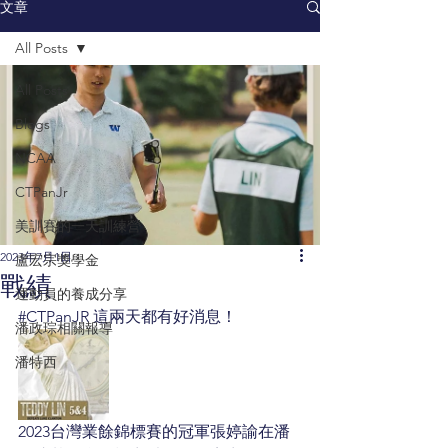
文章
All Posts
All Posts
Blogs
NCAA
CTPanJr
美訓賽的一天訓練營
2023年7月1日
盧宏宗獎學金
戰績
運動員的養成分享
#CTPanJR
 這兩天都有好消息！
潘政琮相關報導
潘特西
2023台灣業餘錦標賽的冠軍張婷諭在潘