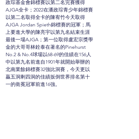
政琮基金會錦標賽以第二名完賽獲得
AJGA全卡；2022在潘政琮青少年錦標賽
以第二名取得全卡的陳宥竹今天取得
AJGA Jordan Spieth錦標賽的冠軍；馬
上要進大學的陳亮宇以第九名結束生涯
最後一場AJGA；第一位取得盧宏宗獎學
金的大哥哥林銓泰在著名的Pinehurst 
No.2 & No.4球場以68-69的佳績在156人
中以第九名前進自1901年就開始舉辦的
北南業餘錦標賽32強比洞賽，今天更以
贏五洞剩四洞的佳績扳倒世界排名第十
一的衛冕冠軍前進16強。