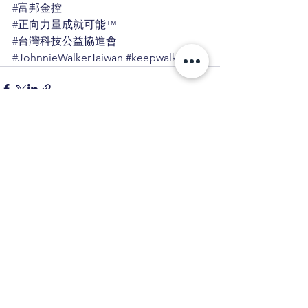
#富邦金控
#正向力量成就可能
™
#台灣科技公益協進會
#JohnnieWalkerTaiwan
#keepwalking
查看全部
相關文章