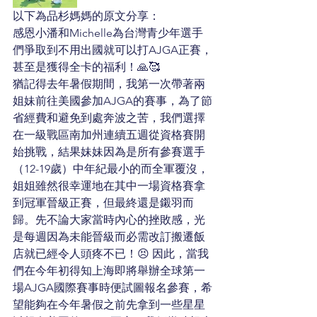
以下為品杉媽媽的原文分享：
感恩小潘和Michelle為台灣青少年選手
們爭取到不用出國就可以打AJGA正賽，
甚至是獲得全卡的福利！🙏🥰
猶記得去年暑假期間，我第一次帶著兩
姐妹前往美國參加AJGA的賽事，為了節
省經費和避免到處奔波之苦，我們選擇
在一級戰區南加州連續五週從資格賽開
始挑戰，結果妹妹因為是所有參賽選手
（12-19歲）中年紀最小的而全軍覆沒，
姐姐雖然很幸運地在其中一場資格賽拿
到冠軍晉級正賽，但最終還是鎩羽而
歸。先不論大家當時內心的挫敗感，光
是每週因為未能晉級而必需改訂搬遷飯
店就已經令人頭疼不已！😣 因此，當我
們在今年初得知上海即將舉辦全球第一
場AJGA國際賽事時便試圖報名參賽，希
望能夠在今年暑假之前先拿到一些星星