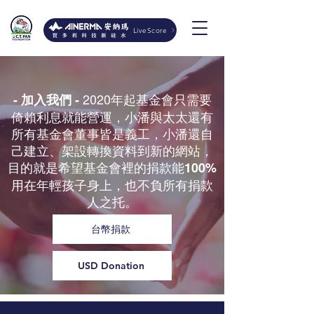
LiveScore
2020年起基金會只需要
- 加入我們 -
倚賴利息就能營運，小潘與太太還有
所有基金會董事皆是義工，小潘還自
己建立、架設轉換資料到新的網站，
目的就是希望基金會裡的捐款能
100%
用在年輕孩子身上，也不負所有捐款
人之托。
台幣捐款
USD Donation