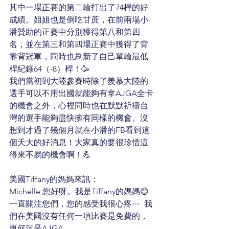
其中一場正賽的第二輪打出了74桿的好
成績。姐姐也是倒吃甘蔗，在前兩場小
潘贊助的正賽中分別獲得第八和第四
名，並在第三和第四場正賽中獲得了背
靠背冠軍，同時也刷新了自己單輪最低
桿紀錄64（-8）桿！🥳
我們當初到大陸參賽時除了羨慕大陸的
選手可以不用出國就能夠有拿AJGA全卡
的機會之外，心裡同時也在默默祈禱台
灣的選手能夠盡快擁有同樣的機會。沒
想到才過了幾個月就在小潘的FB看到這
個天大的好消息！大家真的要很珍惜這
得來不易的機會啊！💪
美國Tiffany的媽媽來訊：
Michelle 您好呀。我是Tiffany的媽媽😊
一直關注您們，您的感受我很心疼⋯  我
們在美國沒有任何一項比賽是免費的，
更何況是AJGA. 