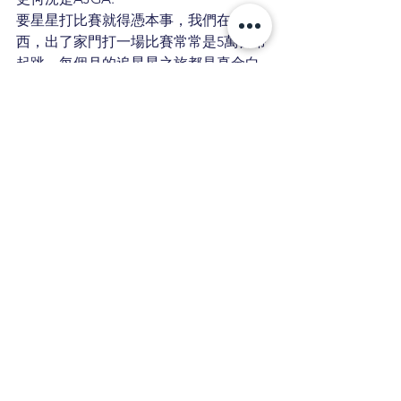
要星星打比賽就得憑本事，我們在美
西，出了家門打一場比賽常常是5萬台幣
起跳。每個月的追星星之旅都是真金白
銀⋯
最後，要為您們加油打氣，也希望參加
比賽的選手珍惜寶貴機會！
祝您們一切順心平安
聖誕佳節快樂❤️
希望透過以上兩位媽媽的分享讓各位了
解AJGA國際系列賽在台灣登陸的重要
性，也謝謝支持我們舉辦本系列賽事的
捐款者和贊助商。