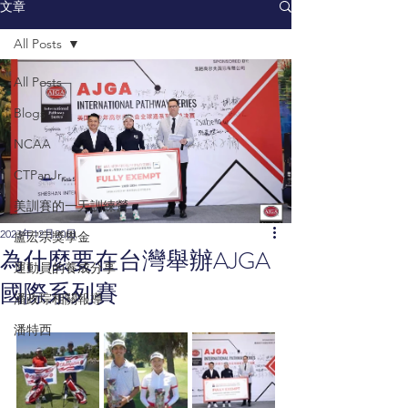
文章
All Posts
All Posts
Blogs
NCAA
CTPanJr
美訓賽的一天訓練營
2023年12月20日
盧宏宗獎學金
為什麼要在台灣舉辦AJGA
運動員的養成分享
國際系列賽
潘政琮相關報導
潘特西