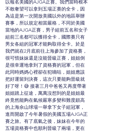
以報名美國的AJGA正賽。我們當時根本
不敢奢望可以拿到五場正賽的全卡，因
為這是第一次開放美國以外的地區舉辦
賽事，所以規定相當嚴格，不同於美國
當地的AJGA正賽，男子組前五名和女子
組前三名都可以獲得全卡，國際賽只有
男女各組的冠軍才能夠取得全卡。於是
我們就在2月底前往上海參加了資格賽，
很可惜妹妹還是沒能晉級正賽，姐姐倒
是很幸運地拿到了資格賽的冠軍，但在
此同時媽媽心裡卻在犯嘀咕，姐姐應該
把好運留到決賽，這次只要能夠晉級就
好了呀！😅 接著三月中爸爸又再度帶著
姐姐踏上征途，萬萬沒想到的是姐姐最
終竟然能夠在氣候嚴寒多變和難度頗高
的上海佘山球場一舉拿下女子組冠軍，
進而開啟了今年暑假的美國五場AJGA正
賽之旅。有了底氣之後，妹妹在今年的
五場資格賽中也順利晉級了兩場，更在