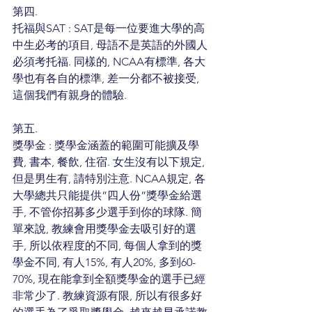
第四.
托福與SAT : SAT是每一位要進大學的高
中生必考的項目, 母語不是英語的外國人
必須考托福. 同樣的, NCAA有標準, 各大
學也有各自的標準, 差一分都不被接受, 
這個我們有親身的體驗.
第五.
獎學金 : 獎學金涵蓋的範圍可能擴及學
費, 書本, 餐飲, 住宿. 女生沒有以下規定, 
但是男生有, 請特別注意. NCAA規定, 各
大學總共只能提供”四人份”獎學金給選
手, 不管你招募多少選手到你的球隊. 簡
單來說, 教練會用獎學金去吸引好的選
手, 所以依程度的不同, 每個人拿到的獎
學金不同, 有人15%, 有人20%, 多到60-
70%, 現在能拿到全額獎學金的選手已經
非常少了. 教練資源有限, 所以有很多好