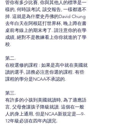
管你有多少比賽, 你與其他人的標準是一
樣的, 何時該考試, 該交報告, 一樣都逃不
掉. 這就是為什麼史丹佛的David Chung
去年白天在阿根廷打世界杯, 晚上蹲在書
桌前考線上的期末考了. 請注意你的在學
成績, 絕對不是教練看上你你就進的了學
校.
第二.
在校選修的課程 : 如果是高中就在美國就
讀的選手, 請務必注意你選的課程. 有些
課程的學分是NCAA不承認的.
第三.
有許多的小孩到美國就讀時, 為了適應語
言, 父母會讓孩子降級就讀. 這個在一般
人的身上通用, 但是NCAA新規定是—9-
12年級必須在四年內讀完.