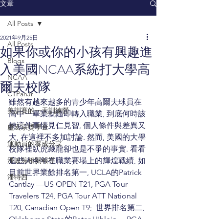
文章
All Posts
2021年9月25日
All Posts
如果你或你的小孩有興趣進
Blogs
入美國NCAA系統打大學高
NCAA
爾夫校隊
CTPanJr
雖然有越來越多的青少年高爾夫球員在
美訓賽的一天訓練營
高中一畢業就隨即轉入職業, 到底何時該
轉這件事情見仁見智, 個人條件與差異又
盧宏宗獎學金
大, 在這裡不多加討論. 然而, 美國的大學
運動員的養成分享
校隊裡臥虎藏龍卻也是不爭的事實. 看看
潘政琮相關報導
這些人今年在職業賽場上的輝煌戰績, 如
目前世界業餘排名第一, UCLA的Patrick 
潘特西
Cantlay —US OPEN T21, PGA Tour 
Travelers T24, PGA Tour ATT National 
T20, Canadian Open T9;  世界排名第二, 