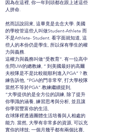
因為在這裡, 你一年到頭都在跟上述這些
人拼命.
然而話說回來, 這畢竟是去念大學. 美國
的學校管這些人叫做Student-Athlete 而
不是Athlete- Student. 看字面就知道, 這
些人的本份仍是學生, 所以保有學生的權
力與義務.
這權力與義務叫做”受教育”. 有一位高中
生問UW的總教練, “ 到美國最好的高爾
夫校隊是不是比較能順利進入PGA” ? 教
練告訴他, “PGA的門非常窄, 打大學校隊
當然不等於PGA”.教練繼續提到,
”大學提供的是全方位的訓練, 除了提升
你學識的涵養, 練習思考與分析, 並且讓
你學習豐富你的生活,
在球隊裡透過團體生活培養與人相處的
能力. 當然, 大學有非常多的資源, 可以充
實你的球技; 一個月幾乎都有兩個比賽, 