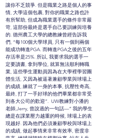
讓你不乏競爭. 但是職業之路是個人的事
情, 大學這個包裹, 對你的職業之路也許
有所幫助, 但成為職業選手的條件非常嚴
苛, 這部份最終是選手自己要訓練與培養
的. 德州農工大學的總教練曾經告訴我
們, “每100個大學球員, 只有一個到兩個
能成功轉進PGA. 而轉進PGA之後的五年
存活率是25%. 所以, 我要求我的選手一
定要讀書, 拿到學位, 就算無法順利轉職
業, 這些學生運動員因為在大學裡學習團
體生活, 又因為被逼著兼顧學業與球場上
的成績, 練就了一身的本事, 抗壓性奇高, 
最終, 打了一手好球的他們畢業都非常受
到各大公司的歡迎”.  UW教練對小潘的
老師,Jerry, 曾說過的一句話—“ 我的學生
總是在課業壓力越重的時候, 球場上的表
現越好. 因為他們必須兼顧學校與球場上
的成績, 做起事情來非常有效率, 密度非