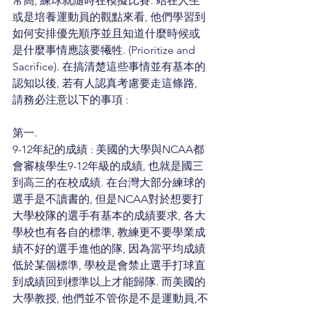
常高, 練球就隨時在模擬比賽. 站在人生
或是培養運動員的觀點來看, 他們學習到
如何安排優先順序並且知道什麼時候或
是什麼事情應該要犧牲. (Prioritize and 
Sacrifice). 在搞清楚這些事情並有基本的
認知以後, 若有人認真考慮要走這條路, 
請務必注意以下的事項 :
第一.
9-12年紀的成績 : 美國的大學與NCAA都
會審核學生9-12年級的成績, 也就是國三
到高三的在校成績. 在台灣大部分練球的
選手是不讀書的, 但是NCAA對於想要打
大學校隊的選手有基本的成績要求, 各大
學校也有各自的標準, 教練更不要學業成
績不好的選手進他的隊, 因為當平均成績
低於某個標準, 學校是會禁止選手打球直
到成績回到標準以上才能歸隊. 而美國的
大學教授, 他們並不管你是不是運動員,不