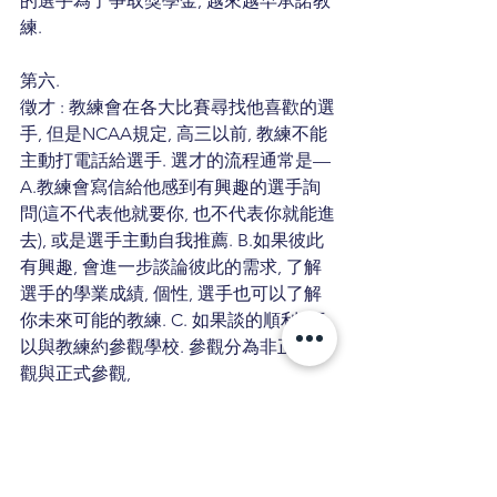
的選手為了爭取獎學金, 越來越早承諾教
練.
第六.
徵才 : 教練會在各大比賽尋找他喜歡的選
手, 但是NCAA規定, 高三以前, 教練不能
主動打電話給選手. 選才的流程通常是—
A.教練會寫信給他感到有興趣的選手詢
問(這不代表他就要你, 也不代表你就能進
去), 或是選手主動自我推薦. B.如果彼此
有興趣, 會進一步談論彼此的需求, 了解
選手的學業成績, 個性, 選手也可以了解
你未來可能的教練. C. 如果談的順利, 可
以與教練約參觀學校. 參觀分為非正式參
觀與正式參觀,
正式參觀學校是可以負擔旅費的(有詳細
規定). 基本上到了這個階段, 這等於是面
試, 請選手與家長都要非常注意自己的態
度與儀容. 正式參觀時, 教練會帶你去看