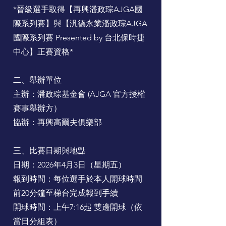
*晉級選手取得【再興潘政琮AJGA國
際系列賽】與【汎德永業潘政琮AJGA
國際系列賽 Presented by 台北保時捷
中心】正賽資格*
二、舉辦單位
主辦：潘政琮基金會 (AJGA 官方授權
賽事舉辦方）
協辦：再興高爾夫俱樂部
三、比賽日期與地點
日期：2026年4月3日（星期五）
報到時間：每位選手於本人開球時間
前20分鐘至梯台完成報到手續
開球時間：上午7:16起 雙邊開球（依
當日分組表）