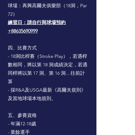
球場：再興高爾夫俱樂部（18洞，Par
72）
練習日：請自行與球場預約
+88635690999
四、比賽方式
- 18洞比桿賽（Stroke Play），若遇桿
數相同，將以第 18 洞成績決定，若遇
同桿將以第 17 洞、第 16 洞....往前計
算
- 採R&A及USGA最新《高爾夫規則》
及當地球場本地規則。
五、參賽資格
- 年滿12-18歲
- 業餘選手