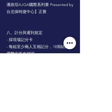
潘政琮AJGA國際系列賽 Presented by
台北保時捷中心】正賽
八、計分與遲到規定
- 採現場記分卡
- 每組至少兩人互相記分，18洞結束後
需雙方簽名確認。
- 開球時間遲到5分鐘內罰2桿，超過5
分鐘取消資格（Rule 5.3a）。
九、其他規定
1. 距離測量儀器可使用（不含測坡度
功能）。
2. 比賽當日遇天災（雷雨、颱風）由
裁判委員會決定延期或取消。