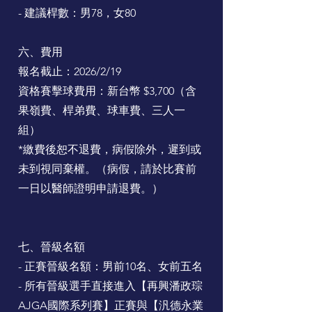
- 建議桿數：男78，女80
六、費用
報名截止：2026/2/19
資格賽擊球費用：新台幣 $3,700（含
果嶺費、桿弟費、球車費、三人一
組）
*繳費後恕不退費，病假除外，遲到或
未到視同棄權。（病假，請於比賽前
一日以醫師證明申請退費。）
七、晉級名額
- 正賽晉級名額：男前10名、女前五名
- 所有晉級選手直接進入【再興潘政琮
AJGA國際系列賽】正賽與【汎德永業