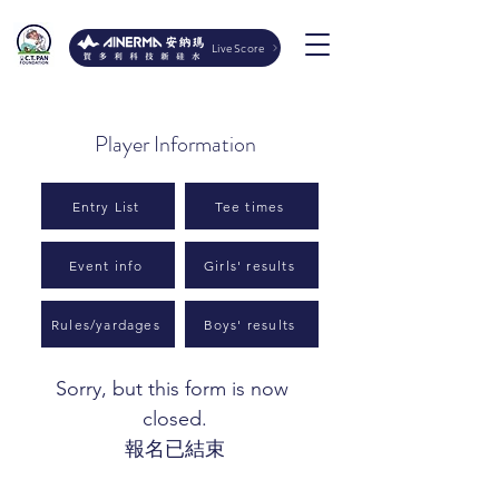
LiveScore
Player Information
Entry List
Tee times
Event info
Girls' results
Rules/yardages
Boys' results
Sorry, but this form is now 
closed.
報名已結束