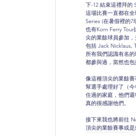
下-12 結束這禮拜的
這場比賽一直都在全球的
Series (在暑假
也有Korn Ferr
尖的業餘球員參加，
包括 Jack Nicklaus, 
所有我們認識有名的
都參與過，當然也包
像這種頂尖的業餘賽事
幫選手處理好了（今
住過的家庭，他們還
真的很感謝他們。
接下來我也將前往 No
頂尖的業餘賽事或是