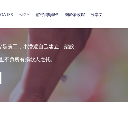
A IPS
AJGA
盧宏宗獎學金
關於潘政琮
分享文
皆是義工，小潘還自己建立、架設
也不負所有捐款人之托。