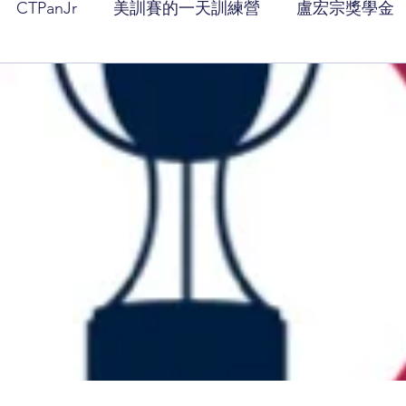
CTPanJr
美訓賽的一天訓練營
盧宏宗獎學金