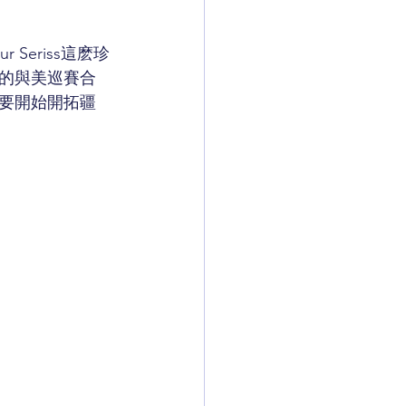
Seriss這麽珍
的與美巡賽合
要開始開拓疆