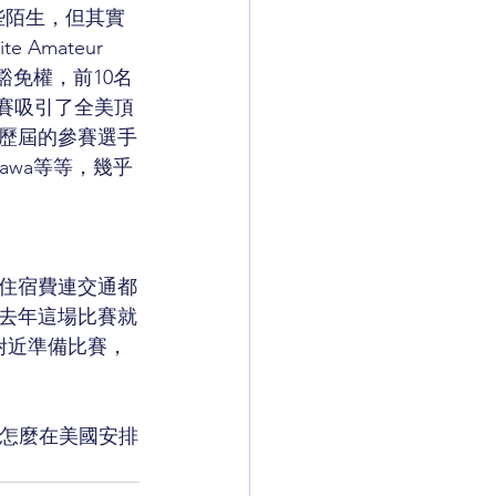
到有些陌生，但其實
mateur 
的豁免權，前10名
開幕賽吸引了全美頂
賽歷屆的參賽選手
 Morikawa等等，幾乎
只是住宿費連交通都
去年這場比賽就
附近準備比賽，
知道怎麼在美國安排