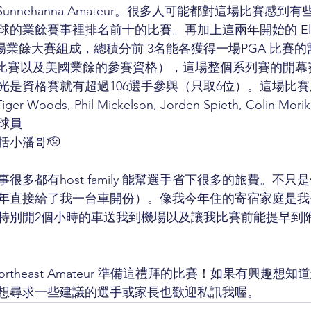
 Sunnehanna Amateur。很多人可能都對這場比賽感
業餘賽事裡排名前十的比賽。再加上這兩年開始的 Elite A
裡的7場業餘大賽組成，總積分前 3名能各獲得一場PGA 比賽
y Tour比賽以及美國業餘的參賽資格），這場整個系列賽的
光是資格賽就有超過106選手參與（只取6位）。這場比
Tiger Woods, Phil Mickelson, Jorden Spieth, Colin
球員
括小潘哥🫡
很多都有host family 能幫選手省下很多的旅費。不
年直接給了我一台車開份）。像我今年住的寄宿家庭是我
特別開2個小時的車送我到機場以及讓我比賽前能提早到
rtheast Amateur 準備這禮拜的比賽！如果有興趣想
想尋求一些建議的選手或家長也歡迎私訊我喔。