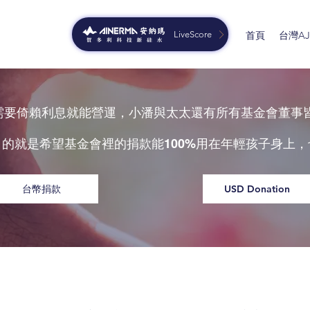
LiveScore
首頁
台灣AJG
只需要倚賴利息就能營運，小潘與太太還有所有基金會董事
目的就是希望基金會裡的捐款能
用在年輕孩子身上，
100%
台幣捐款
USD Donation