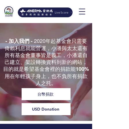
LiveScore
2020年起基金會只需要
- 加入我們 -
倚賴利息就能營運，小潘與太太還有
所有基金會董事皆是義工，小潘還自
己建立、架設轉換資料到新的網站，
目的就是希望基金會裡的捐款能
100%
用在年輕孩子身上，也不負所有捐款
人之托。
台幣捐款
USD Donation