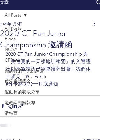
文章
All Posts
2020年1月6日
All Posts
2020 CT Pan Junior
Blogs
Championship 邀請函
NCAA
2020 CT Pan Junior Championship 與 
CTPanJr
「美巡賽的一天移地訓練營」的入選禮
物以及邀請函已經陸續寄出囉！我們休
美訓賽的一天訓練營
士頓見！
#CTPanJr
盧宏宗獎學金
#外卡將另於一月底通知
運動員的養成分享
潘政琮相關報導
潘特西