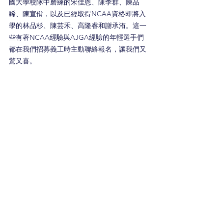
國大學校隊中磨練的宋佳恩、陳季群、陳品
睎、陳宣佾，以及已經取得NCAA資格即將入
學的林品杉、陳芸禾、高隆睿和謝承洧。這一
些有著NCAA經驗與AJGA經驗的年輕選手們
都在我們招募義工時主動聯絡報名，讓我們又
驚又喜。