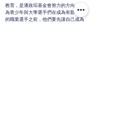
教育，是潘政琮基金會努力的方向，因
為青少年與大學選手們在成為有影響力
的職業選手之前，他們要先讓自己成為
一個負責任的好公民，這樣他們有一天
功成名就之時其一言一行一舉一動才能
傳遞給這個社會更正向的力量。
潘政琮基金會
查看全部
相關文章