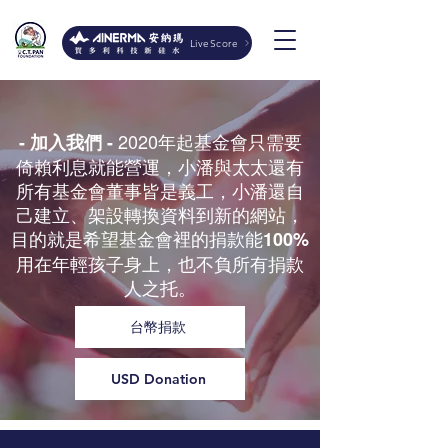
LiveScore
2020年起基金會只需要
- 加入我們 -
倚賴利息就能營運，小潘與太太還有
所有基金會董事皆是義工，小潘還自
己建立、架設轉換資料到新的網站，
目的就是希望基金會裡的捐款能
100%
用在年輕孩子身上，也不負所有捐款
人之托。
台幣捐款
USD Donation