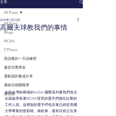
文章
All Posts
2025年1月25日
All Posts
高爾夫球教我們的事情
Blogs
NCAA
CTPanJr
美訓賽的一天訓練營
盧宏宗獎學金
運動員的養成分享
潘政琮相關報導
今年台灣前兩場的AJGA 國際系列賽我們首次
潘特西
全面啟用有著NCAA背景的選手們擔任比賽的
工作人員。這裡面的選手們包含著已經從美國
大學畢業的曾彩晴、林銓泰，還有目前正在美