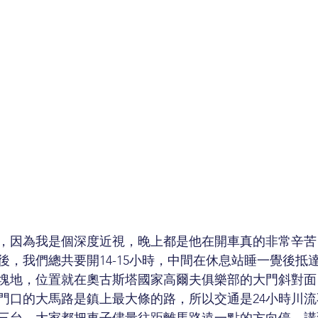
，因為我是個深度近視，晚上都是他在開車真的非常辛苦
後，我們總共要開14-15小時，中間在休息站睡一覺後抵
塊地，位置就在奧古斯塔國家高爾夫俱樂部的大門斜對面
門口的大馬路是鎮上最大條的路，所以交通是24小時川
三台，大家都把車子儘量往距離馬路遠一點的方向停。講