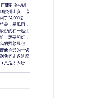
灘，再開到洛杉磯
到佛州比賽，這
24,000公
酷暑，暴風雨，
緊密的在一起生
前一定要和好，
我的照顧與包
苦他承受的一切
到我們走過這麼
（真是太丟臉