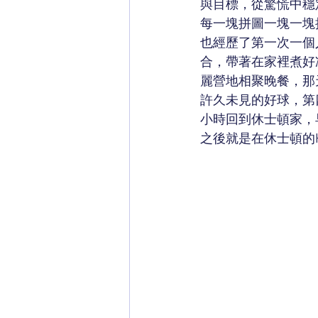
與目標，從驚慌中穩
每一塊拼圖一塊一塊拼
也經歷了第一次一個
合，帶著在家裡煮好
麗營地相聚晚餐，那
許久未見的好球，第
小時回到休士頓家，
之後就是在休士頓的H