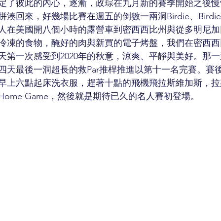
定了彼此的內心，逐漸，政琮在九月新的賽季開始之後慢
湊回來，好幾場比賽在週五的倒數一兩洞Birdie、Bird
人在美國開八個小時的露營車到密西西比州與從多明尼加
冷凍的食物，醃好的肉與新買的電子烤盤，我們在密西西
天第一次感受到2020年的秋意，涼爽、平靜與美好。那
四天最後一洞超長的救Par推桿推進以第十一名完賽。賽
早上六點起床洗衣服，趕著十點的飛機飛拉斯維加斯，拉
ome Game，然後就是期待已久的名人賽初登場。 