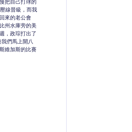
慢把自己打球的
ie壓線晉級，而我
回來的老公會
比州水庫旁的美
一週，政琮打出了
後我們馬上開八
斯維加斯的比賽