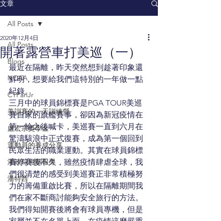
文章
All Posts
2020年12月4日
All Posts
開著露營車打美巡（一）
Blogs
最近在隔離，昨天突然想到趁著印象還
NCAA
鮮明，想要給我們這特別的一年做一點
紀錄。 
CTPanJr
三月中的球員錦標賽是PGA TOUR美巡
美訓賽的一天訓練營
賽自家的旗艦賽事，卻因為新冠疫情在
第一輪之後喊卡，美巡賽一直到六月在
盧宏宗獎學金
驚濤駭浪中正式復賽，成為第一個回到
運動員的養成分享
民眾生活的職業運動。其實在球員錦標
潘政琮相關報導
賽停賽後不久，雖然疫情肆虐全球，我
們很清楚的感受到美巡賽正非常積極努
潘特西
力的籌備重啟比賽，所以在隔離期間我
們在家不斷商討能夠安全旅行的方法。
我們得知開賽後將會有球員專機，但是