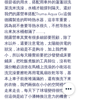
很節省的用水，搭配用車外的蓮蓬頭洗
菜洗米洗澡，水桶才能撐到隔天。還好
我們的露營車搭配Truma Aqua Go這個
德國製造的即時熱水器，這非常重要，
因為就不會要等熱水很久，不然等熱水
出來灰水桶都滿了……。 
開露營車其實有很多細節要照顧，除了
水以外，還要注意電池，太陽能供電的
狀況，冰箱是不是夠冷，加上我們車
小，所以每天睡覺前要把沙發變成床要
鋪床，把吃飯煮飯的工具歸位，沒有乾
濕分離必須坐在馬桶上洗澡的小衛浴在
洗完澡要擦乾再用電風扇吹乾等等，基
本上車子前座堆滿滿的，還有換洗下來
的衣物，我們兩個在小小的空間裡側身
走來走去，每天下了球場變得很忙碌，
但這倒是給了小潘轉換注意力的機會，
不會一直專注在白天球場上的壓力中。
對大家來說露營是很浪漫的事情，但我