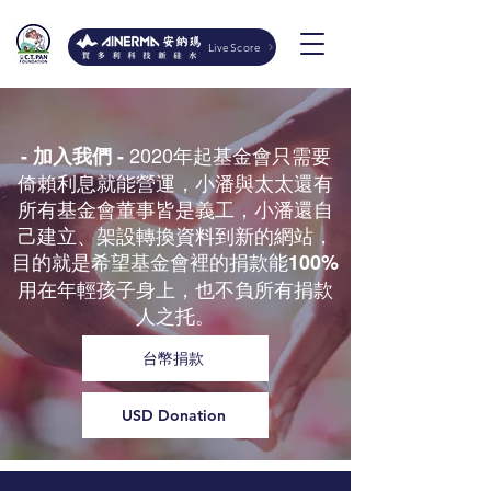
LiveScore
2020年起基金會只需要
- 加入我們 -
倚賴利息就能營運，小潘與太太還有
所有基金會董事皆是義工，小潘還自
己建立、架設轉換資料到新的網站，
目的就是希望基金會裡的捐款能
100%
用在年輕孩子身上，也不負所有捐款
人之托。
台幣捐款
USD Donation