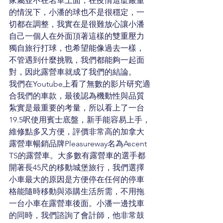
家屬並不在名單上面，在疫情這麼嚴重
的情況下，小潘的球也不是很穩定，一
切都在調整，我實在是很難放心讓小潘
自己一個人在外面頂著這樣的雙重壓力
獨自旅行打球，也希望能像過去一樣，
不管遇到什麼挑戰，我們都能夠一起面
對，因此露營車就成了我們的結論。 
我們在Youtube上看了無數的影片研究適
合我們的車款，最後認為機動性與品質
紮實是最重要的考量，所以看上了一台
19.5呎使用賓士底盤，新手能容易上手，
維修點多又方便，評價非常高的加拿大
露營車暢銷品牌Pleasureway名為Ascent 
TS的露營車。大多數有露營車的選手都
開著長45尺的移動城堡旅行，我們選擇
小車最大的原因是方便停在任何的停車
格能隨時移動與添購生活所需，不用拖
一台小車在露營車後面。小潘一邊找車
的同時，我們諮詢了會計師，他非常鼓