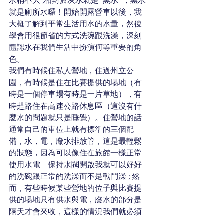
水桶不大 ;相對於灰水就是“黑水”，黑水
就是廁所水囉！開始開露營車以後，我
大概了解到平常生活用水的水量，然後
學會用很節省的方式洗碗跟洗澡，深刻
體認水在我們生活中扮演何等重要的角
色。 
我們有時候住私人營地，住過州立公
園，有時候是住在比賽提供的場地（有
時是一個停車場有時是一片草地），有
時趕路住在高速公路休息區（這沒有什
麼水的問題就只是睡覺）。住營地的話
通常自己的車位上就有標準的三個配
備，水，電，廢水排放管，這是最輕鬆
的狀態，因為可以像住在旅館一樣正常
使用水電，保持水閥開啟我就可以好好
的洗碗跟正常的洗澡而不是戰鬥澡 ; 然
而，有些時候某些營地的位子與比賽提
供的場地只有供水與電，廢水的部分是
隔天才會來收，這樣的情況我們就必須