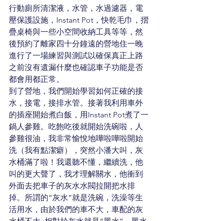
行動廁所清潔液，水管，水過濾器，電
壓保護設施，Instant Pot，快乾毛巾，摺
疊桌椅與一些小空間收納工具等等，然
後預約了離家四十分鐘遠的營地住一晚
進行了一場練習與測試以確保真正上路
之前沒有遺漏什麼也確認車子功能是否
都會用都正常。 
到了營地，我們開始學習如何正確的接
水，接電，接排水管。接著我利用車外
的插座開始煮白飯，用Instant Pot煮了一
鍋人參雞。吃飽吃後就開始洗碗啦，人
參雞很油，我非常愉悅地嘩啦嘩啦開始
洗（我有點潔癖），突然小潘大叫，灰
水桶滿了啦！我還聽不懂，繼續洗，他
叫的更大聲了，我才理解關水，他衝到
外面去把車子的灰水水閥拉開把水排
掉。所謂的“灰水”就是洗碗，洗澡等生
活用水，由於我們的車不大，車配的灰