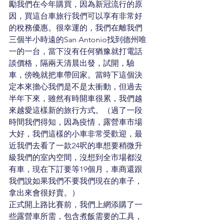
勵我們在今年購買，因為新冠流行的原
因，買這台車旅行我們可以享有非常好
的稅務優惠。很幸運的，我們在離我們
三個半小時遠的San Antonio找到德州唯
一的一台，當下沒有任何猶豫就打電話
談價格，隔兩天清晨出發，試開，驗
車，傍晚就把車帶回家。當時下這個決
定本來擔心我們是不是太衝動，但過去
半年下來，雖然有時開車很累，我們越
來越愛這樣新的旅行方式。（過了一段
時間我們得知，因為疫情，露營車市場
大好，我們這樣的小車非常受歡迎，最
近我們去看了一款24呎的車想要稍微升
級我們的室內空間，沒想到全市場都沒
有車，現在下訂要等19個月，車商還跟
我們說如果我們不要我們現在的車子，
拿出來會很好賣。） 
正式開上路比賽前，我們上網添購了一
些露營車所需，包含煮飯需要的工具，