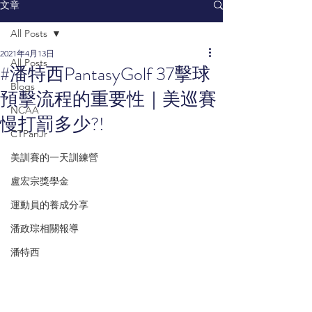
文章
All Posts
2021年4月13日
All Posts
#潘特西PantasyGolf 37擊球
Blogs
預擊流程的重要性｜美巡賽
NCAA
慢打罰多少?!
CTPanJr
美訓賽的一天訓練營
盧宏宗獎學金
運動員的養成分享
潘政琮相關報導
潘特西