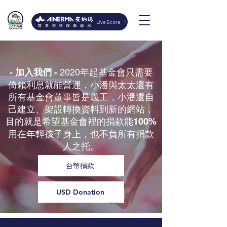
LiveScore
2020年起基金會只需要
- 加入我們 -
倚賴利息就能營運，小潘與太太還有
所有基金會董事皆是義工，小潘還自
己建立、架設轉換資料到新的網站，
目的就是希望基金會裡的捐款能
100%
用在年輕孩子身上，也不負所有捐款
人之托。
台幣捐款
USD Donation