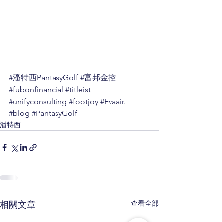
#潘特西PantasyGolf
#富邦金控
#fubonfinancial
#titleist
#unifyconsulting
#footjoy
#Evaair
.
#blog
#PantasyGolf
潘特西
查看全部
相關文章