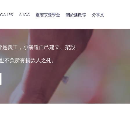
A IPS
AJGA
盧宏宗獎學金
關於潘政琮
分享文
皆是義工，小潘還自己建立、架設
也不負所有捐款人之托。