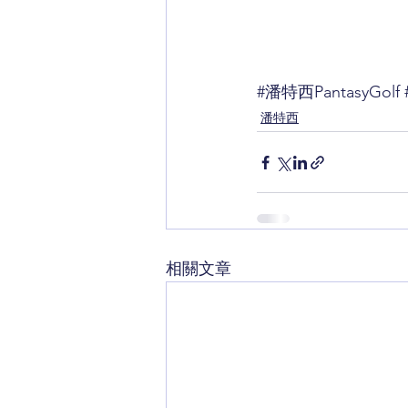
#潘特西PantasyGolf
潘特西
相關文章