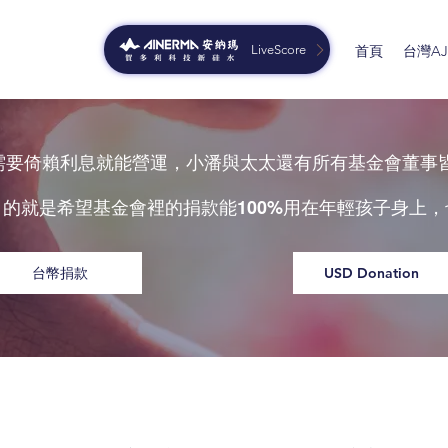
LiveScore
首頁
台灣AJG
只需要倚賴利息就能營運，小潘與太太還有所有基金會董事
目的就是希望基金會裡的捐款能
用在年輕孩子身上，
100%
台幣捐款
USD Donation