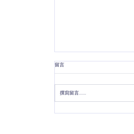
留言
撰寫留言......
#潘特西PantacyGolf 潘特西頭
號學生課後心得報告｜No
Shank & NO Top Golf Tips｜