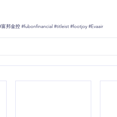
#富邦金控
#fubonfinancial
#titleist
#footjoy
#Evaair