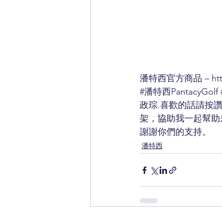
潘特西官方商品 – 
ht
#潘特西PantacyGolf
政琮
.喜歡的話請按讚！P
架，協助我一起幫助未來
謝謝你們的支持。
潘特西