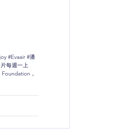
joy
#Evaair
#潘
，新影片每週一上
ndation，