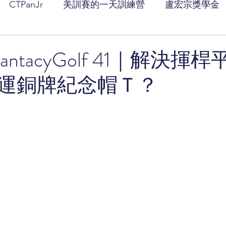
CTPanJr
美訓賽的一天訓練營
盧宏宗獎學金
ntacyGolf 41｜解決揮
運銅牌紀念帽Ｔ？