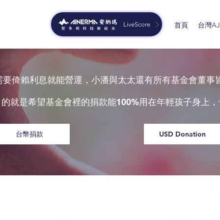
LiveScore
首頁
台灣AJG
只需要倚賴利息就能營運，小潘與太太還有所有基金會董事
目的就是希望基金會裡的捐款能
用在年輕孩子身上，
100%
台幣捐款
USD Donation