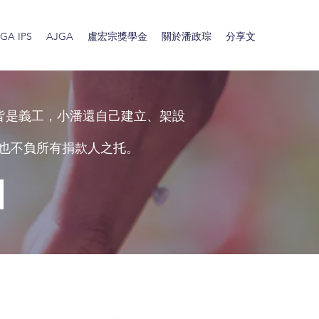
A IPS
AJGA
盧宏宗獎學金
關於潘政琮
分享文
皆是義工，小潘還自己建立、架設
也不負所有捐款人之托。