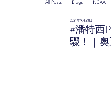
All Posts
Blogs
NCAA
2021年9月23日
潘政琮相關報導
潘特西
#潘特西Pa
驟！｜奧