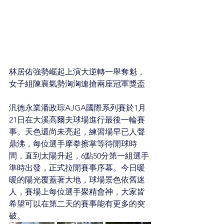
林居佑強勢崛起上演大逆轉一舉奪魁，
女子組陳襄氣勢洶洶連搶兩座冠軍獎盃
汎德永業潘政琮AJGA國際系列賽於1月
21日在大溪高爾夫球場進行最後一輪賽
事。天色還尚未亮起，練習場早已人聲
鼎沸，每位選手摩拳擦掌等待開球時
間，直到太陽升起，6點50分第一組選手
準時出發，正式拉開賽事序幕。今日暖
暖的陽光覆蓋著大地，球場景色依舊迷
人，賽場上每位選手聚精會神，大家皆
希望可以在第二天的賽事能有更多的突
破。