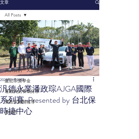
文章
All Posts
All Posts
Blogs
NCAA
CTPanJr
美訓賽的一天訓練營
2025年1月22日
盧宏宗獎學金
汎德永業潘政琮AJGA國際
運動員的養成分享
系列賽-Presented by 台北保
潘政琮相關報導
時捷中心
潘特西