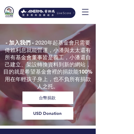
LiveScore
2020年起基金會只需要
- 加入我們 -
倚賴利息就能營運，小潘與太太還有
所有基金會董事皆是義工，小潘還自
己建立、架設轉換資料到新的網站，
目的就是希望基金會裡的捐款能
100%
用在年輕孩子身上，也不負所有捐款
人之托。
台幣捐款
USD Donation