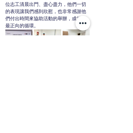
位志工清晨出門、盡心盡力，他們一切
的表現讓我們感到欣慰，也非常感謝他
們付出時間來協助活動的舉辦，成就了
最正向的循環。
汎德永業潘政琮AJGA國際系列賽圓滿落
幕，再次謝謝汎德永業集團台北保時捷
中心、大溪高爾夫球場，謝謝所有參與
的選手以及每位陪伴的家長，期待四月
份第三場潘政琮AJGA國際系列賽，我們
全國球場見。