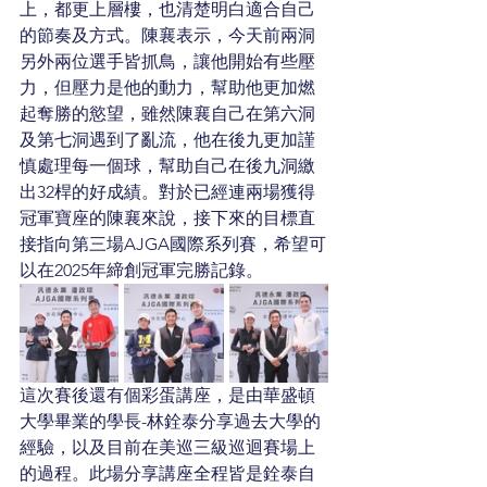
上，都更上層樓，也清楚明白適合自己
的節奏及方式。陳襄表示，今天前兩洞
另外兩位選手皆抓鳥，讓他開始有些壓
力，但壓力是他的動力，幫助他更加燃
起奪勝的慾望，雖然陳襄自己在第六洞
及第七洞遇到了亂流，他在後九更加謹
慎處理每一個球，幫助自己在後九洞繳
出32桿的好成績。對於已經連兩場獲得
冠軍寶座的陳襄來說，接下來的目標直
接指向第三場AJGA國際系列賽，希望可
以在2025年締創冠軍完勝記錄。
這次賽後還有個彩蛋講座，是由華盛頓
大學畢業的學長-林銓泰分享過去大學的
經驗，以及目前在美巡三級巡迴賽場上
的過程。此場分享講座全程皆是銓泰自