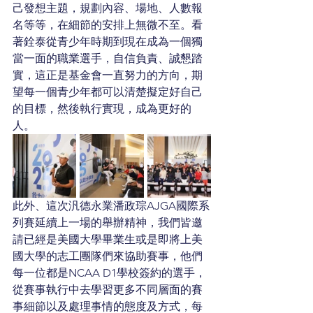
己發想主題，規劃內容、場地、人數報
名等等，在細節的安排上無微不至。看
著銓泰從青少年時期到現在成為一個獨
當一面的職業選手，自信負責、誠懇踏
實，這正是基金會一直努力的方向，期
望每一個青少年都可以清楚擬定好自己
的目標，然後執行實現，成為更好的
人。
此外、這次汎德永業潘政琮AJGA國際系
列賽延續上一場的舉辦精神，我們皆邀
請已經是美國大學畢業生或是即將上美
國大學的志工團隊們來協助賽事，他們
每一位都是NCAA D1學校簽約的選手，
從賽事執行中去學習更多不同層面的賽
事細節以及處理事情的態度及方式，每