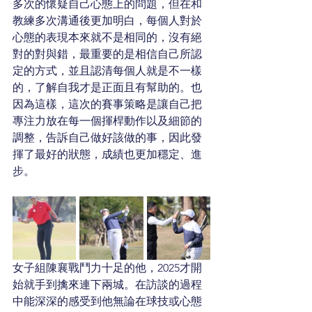
多次的懷疑自己心態上的問題，但在和
教練多次溝通後更加明白，每個人對於
心態的表現本來就不是相同的，沒有絕
對的對與錯，最重要的是相信自己所認
定的方式，並且認清每個人就是不一樣
的，了解自我才是正面且有幫助的。也
因為這樣，這次的賽事策略是讓自己把
專注力放在每一個揮桿動作以及細節的
調整，告訴自己做好該做的事，因此發
揮了最好的狀態，成績也更加穩定、進
步。
女子組陳襄戰鬥力十足的他，2025才開
始就手到擒來連下兩城。在訪談的過程
中能深深的感受到他無論在球技或心態