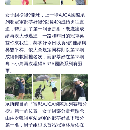
女子組從後9開球，上一場AJGA國際系
列賽冠軍郝苓妤後9以負4的成績勇往直
追，轉九到了第一洞更是射下老鷹讓成
績再次大步邁進，一路和昨日的冠軍吳
雙你來我往，郝苓妤今日以負6的佳績與
吳雙平桿。依大會規定同桿則以第18洞
成績倒數回推名次，而郝苓妤在第18洞
奪下小鳥再次獲得AJGA國際系列賽冠
軍。
眾所矚目的『富邦AJGA國際系列賽積分
榜』第一的位置，女子組部分毫無懸念
由兩次獲得單站冠軍的郝苓妤拿下積分
第一名，男子組也以首站冠軍林居佑在