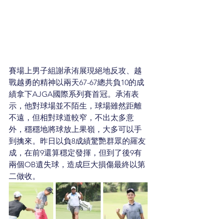
賽場上男子組謝承洧展現絕地反攻、越
戰越勇的精神以兩天67-67總共負10的成
績拿下AJGA國際系列賽首冠。承洧表
示，他對球場並不陌生，球場雖然距離
不遠，但相對球道較窄，不出太多意
外，穩穩地將球放上果嶺，大多可以手
到擒來。昨日以負8成績驚艷群眾的羅友
成，在前9還算穩定發揮，但到了後9有
兩個OB遺失球，造成巨大損傷最終以第
二做收。