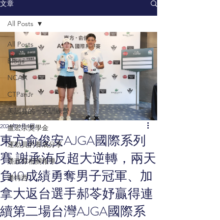
文章
All Posts
All Posts
Blogs
NCAA
CTPanJr
美訓賽的一天訓練營
2024年4月4日
盧宏宗獎學金
東方俞俊安AJGA國際系列
運動員的養成分享
賽 謝承洧反超大逆轉，兩天
潘政琮相關報導
負10成績勇奪男子冠軍、加
潘特西
拿大返台選手郝苓妤贏得連
續第二場台灣AJGA國際系