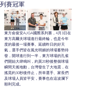
列賽冠軍
東方俞俊安AJGA國際系列賽，4月3日在
東方高爾夫球場進行最終輪，也是今年
度的最後一場賽事。延續昨日的好天
氣，選手們皆在風光明媚的球場蓄勢待
發，開球進行到一半，東方球場的孔雀
們開始大肆鳴叫，約莫20秒後整個球場
瞬間天搖地動，台灣發生了大地震，在
搖晃約30秒後停止，所幸選手、家長們
及球場人員皆平安，賽事也在這波瀾下
順利完成。