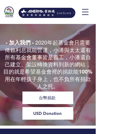
LiveScore
2020年起基金會只需要
- 加入我們 -
倚賴利息就能營運，小潘與太太還有
所有基金會董事皆是義工，小潘還自
己建立、架設轉換資料到新的網站，
目的就是希望基金會裡的捐款能
100%
用在年輕孩子身上，也不負所有捐款
人之托。
台幣捐款
USD Donation