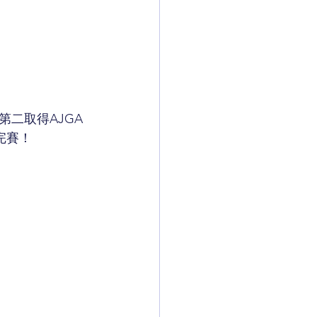
列第二取得AJGA
完賽！