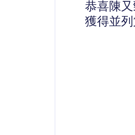
恭喜陳又勁A
獲得並列