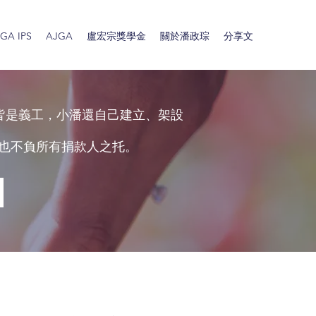
A IPS
AJGA
盧宏宗獎學金
關於潘政琮
分享文
皆是義工，小潘還自己建立、架設
也不負所有捐款人之托。