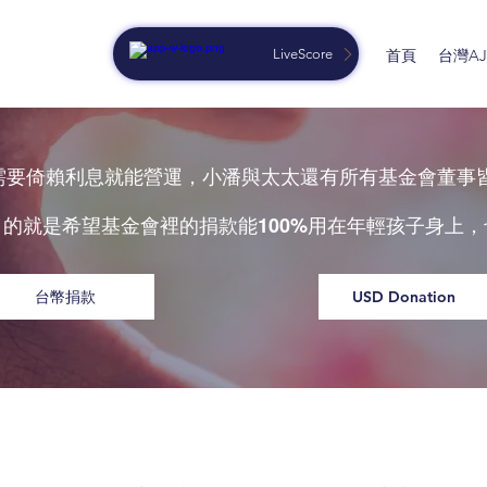
LiveScore
首頁
台灣AJG
只需要倚賴利息就能營運，小潘與太太還有所有基金會董事
目的就是希望基金會裡的捐款能
用在年輕孩子身上，
100%
台幣捐款
USD Donation