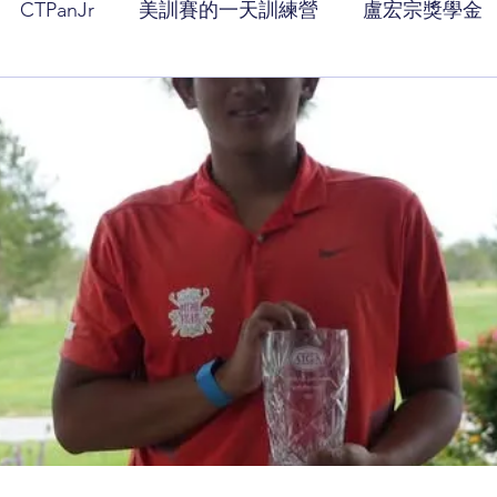
CTPanJr
美訓賽的一天訓練營
盧宏宗獎學金