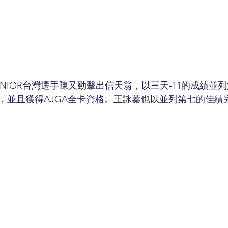
KE JUNIOR台灣選手陳又勁擊出信天翁，以三天-11的成績並
，並且獲得AJGA全卡資格。王詠蓁也以並列第七的佳績