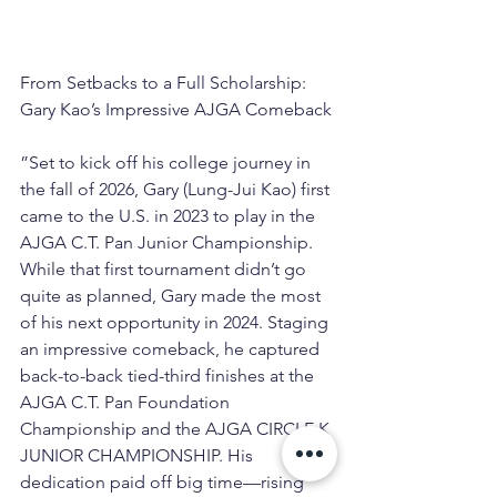
From Setbacks to a Full Scholarship: 
Gary Kao’s Impressive AJGA Comeback
”Set to kick off his college journey in 
the fall of 2026, Gary (Lung-Jui Kao) first 
came to the U.S. in 2023 to play in the 
AJGA C.T. Pan Junior Championship. 
While that first tournament didn’t go 
quite as planned, Gary made the most 
of his next opportunity in 2024. Staging 
an impressive comeback, he captured 
back-to-back tied-third finishes at the 
AJGA C.T. Pan Foundation 
Championship and the AJGA CIRCLE K 
JUNIOR CHAMPIONSHIP. His 
dedication paid off big time—rising 