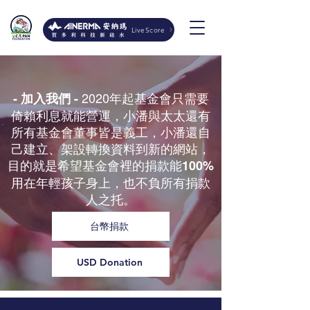
LiveScore
2020年起基金會只需要
- 加入我們 -
倚賴利息就能營運，小潘與太太還有
所有基金會董事皆是義工，小潘還自
己建立、架設轉換資料到新的網站，
目的就是希望基金會裡的捐款能
100%
用在年輕孩子身上，也不負所有捐款
人之托。
台幣捐款
USD Donation