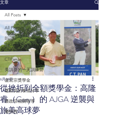
文章
All Posts
All Posts
Blogs
NCAA
CTPanJr
美訓賽的一天訓練營
6月16日
盧宏宗獎學金
從挫折到全額獎學金：高隆
運動員的養成分享
睿（Gary）的 AJGA 逆襲與
潘政琮相關報導
旅美高球夢
潘特西