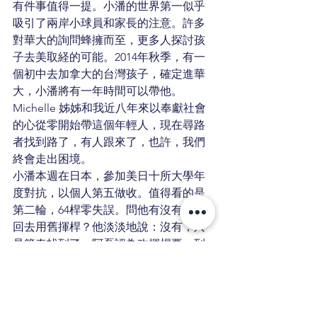
有件事值得一提。小潘的世界第一似乎
吸引了兩岸小球員和家長的注意。許多
對華大的詢問蜂擁而至，更多人探討孩
子去美取経的可能。2014年秋季，有一
個初中去加拿大的台灣孩子，確定進華
大，小潘將有一年時間可以帶他。
Michelle 姊姊和我近八年來以奉獻社會
的心從零開始帶這個年輕人，現在尋路
者找到路了，有人跟來了，也許，我們
終會走出困境。
小潘本週在日本，參加美日十所大學年
度對抗，以個人第五做收。值得看的是
第二輪，64桿零失誤。問他有沒有偷偷
回去用舊揮桿？他淡淡地說：沒有，只
是節奏找到了。阿磊認為改揮桿要一到
兩年，這下子跌破眼鏡，半年到一年，
小潘會再站起來。
不入虎穴，焉得虎子。台灣的孩子們，
加把勁，咬緊牙，失敗不是不能，是自