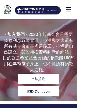
LiveScore
2020年起基金會只需要
- 加入我們 -
倚賴利息就能營運，小潘與太太還有
所有基金會董事皆是義工，小潘還自
己建立、架設轉換資料到新的網站，
目的就是希望基金會裡的捐款能
100%
用在年輕孩子身上，也不負所有捐款
人之托。
台幣捐款
USD Donation