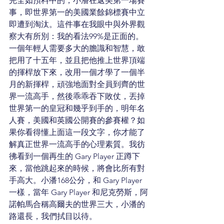
完全如預料中的，小潘在返美第一場賽
事，即世界第一的美國業餘錦標賽中立
即遭到淘汰。這件事在我眼中與外界觀
察大有所別：我的看法99%是正面的。
一個年輕人需要多大的膽識和智慧，敢
把用了十五年，並且把他推上世界頂端
的揮桿放下來，改用一個才學了一個半
月的新揮桿，頑強地面對全員到齊的世
界一流高手，然後乖乖吞下敗仗，丟掉
世界第一的皇冠和幾乎到手的，明年名
人賽，美國和英國公開賽的參賽權？如
果你看得懂上面這一段文字，你才能了
解真正世界一流高手的心理素質。我彷
彿看到一個再生的 Gary Player 正蹲下
來，當他跳起來的時候，將會比所有對
手高大。小潘168公分，和 Gary Player 
一樣，當年 Gary Player 和尼克勞斯，阿
諾帕馬合稱高爾夫的世界三大，小潘的
路還長，我們拭目以待。