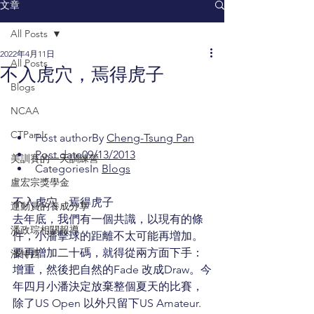
文章
All Posts
2022年4月11日
All Posts
不入虎穴，焉得虎子
Blogs
NCAA
CTPanJr
Post authorBy 
Cheng-Tsung Pan
Post date09/13/2013
美訓賽的一天訓練營
CategoriesIn 
Blogs
盧宏宗獎學金
不入虎穴，焉得虎子
運動員的養成分享
去年底，我們有一個共識，以現有的條
潘政琮相關報導
件，小潘擊球的距離不太可能再増加。
要再增加二十碼，就得從兩方面下手：
潘特西
增重，然後把自然的Fade 改成Draw。今
年四月小潘決定放棄整個夏天的比賽，
除了US Open 以外只留下US Amateur. 