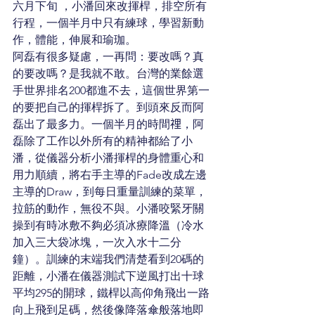
六月下旬 ，小潘回來改揮桿，排空所有
行程，一個半月中只有練球，學習新動
作，體能，伸展和瑜珈。
阿磊有很多疑慮，一再問：要改嗎？真
的要改嗎？是我就不敢。台灣的業餘選
手世界排名200都進不去，這個世界第一
的要把自己的揮桿拆了。到頭來反而阿
磊出了最多力。一個半月的時間𥚃，阿
磊除了工作以外所有的精神都給了小
潘，從儀器分析小潘揮桿的身體重心和
用力順續，將右手主導的Fade改成左邊
主導的Draw，到每日重量訓練的菜單，
拉筋的動作，無役不與。小潘咬緊牙關
操到有時冰敷不夠必須冰療降溫（冷水
加入三大袋冰塊，一次入水十二分
鐘）。訓練的末端我們清楚看到20碼的
距離，小潘在儀器測試下逆風打出十球
平均295的開球，鐵桿以高仰角飛出一路
向上飛到足碼，然後像降落傘般落地即