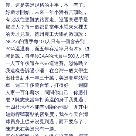
停。這是美巡規格的本事，本，有了。
好戲才開始，未來一年小潘有苦頭吃，
有比以往更難的路要走。巡迴賽選手是
那些人？每一個都是當年水𥚃來火𥚃去
的天才兒童。德州農工大學的教頭說：
NCAA的選手每100人只有一個會去到
PGA巡迴賽，而五年存活率只有20%. 也
就是說，每年NCAA的球員中500人只有
一人五年後還在PGA巡迴賽。恐怖嗎？
我這樣告訴過小潘：在台灣一般大學生
出社會薪水一年三十萬，美巡賽單站冠
軍一週三千多萬台幣，打得好，一週賺
人家一百年薪水，問問你自己，你憑什
麼？陳志忠當年打美巡的身手我見過，
十四枝球桿不能有明顯的弱點，尤其中
短鐵桿彈著點的密集度，我在今天台灣
球員身上從來沒見到過，而不要忘了，
陳志忠在美巡只有一勝。