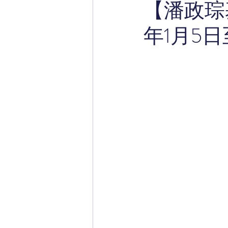
【潘政琮
年1月5