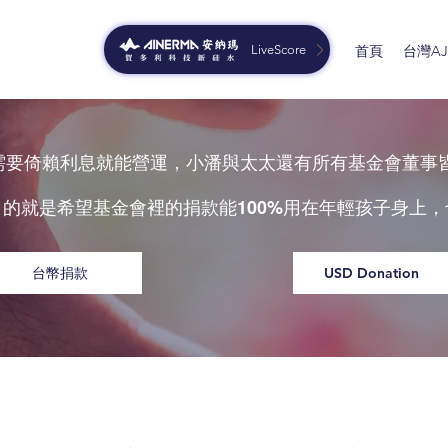
LiveScore
首頁
台灣AJG
只需要倚賴利息就能營運，小潘與太太還有所有基金會董事
目的就是希望基金會裡的捐款能
用在年輕孩子身上，
100%
台幣捐款
USD Donation