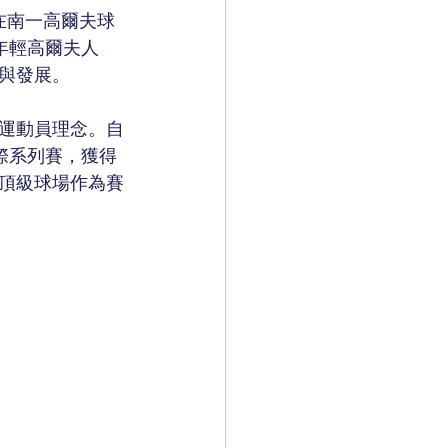
在南一高爾夫球
年輕高爾夫人
與發展。
運動員理念。自
國際系列賽，獲得
的頂級球場作為賽