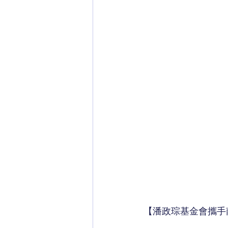
【潘政琮基金會攜手南