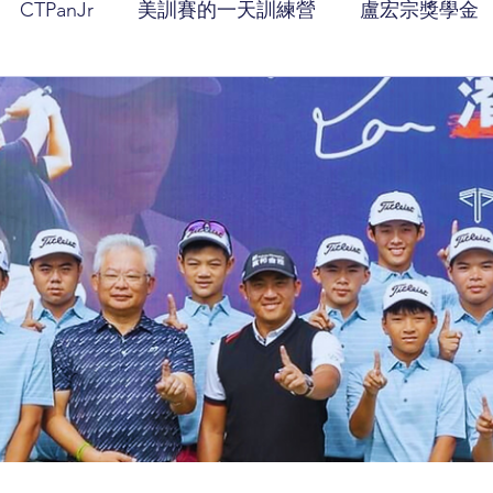
CTPanJr
美訓賽的一天訓練營
盧宏宗獎學金