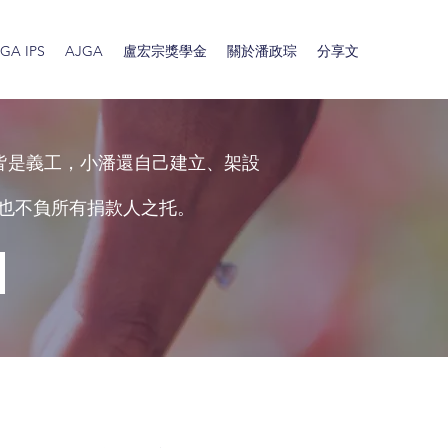
A IPS
AJGA
盧宏宗獎學金
關於潘政琮
分享文
皆是義工，小潘還自己建立、架設
也不負所有捐款人之托。