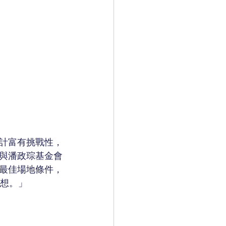
設計富有挑戰性，
與潘政琮基金會
最佳場地條件，
夢想。」