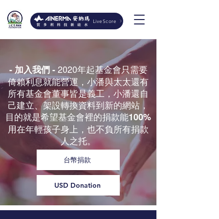
LiveScore
2020年起基金會只需要
- 加入我們 -
倚賴利息就能營運，小潘與太太還有
所有基金會董事皆是義工，小潘還自
己建立、架設轉換資料到新的網站，
目的就是希望基金會裡的捐款能
100%
用在年輕孩子身上，也不負所有捐款
人之托。
台幣捐款
USD Donation