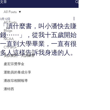
文章
All Posts
3月12日
All Posts
「讀什麼書，叫小潘快去賺
Blogs
錢⋯⋯」，從我十五歲開始
NCAA
一直到大學畢業，一直有很
CTPanJr
多人這樣告訴我身邊的人。
美訓賽的一天訓練營
盧宏宗獎學金
運動員的養成分享
潘政琮相關報導
潘特西